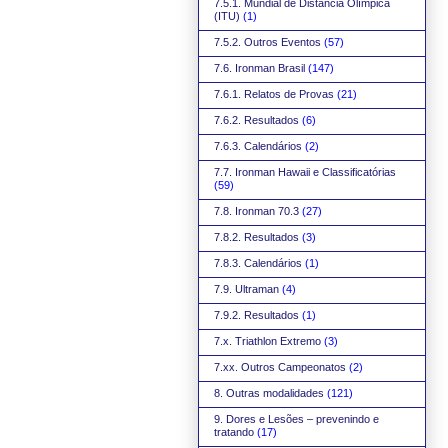
7.5.1. Mundial de Distância Olímpica
(ITU)
(1)
7.5.2. Outros Eventos
(57)
7.6. Ironman Brasil
(147)
7.6.1. Relatos de Provas
(21)
7.6.2. Resultados
(6)
7.6.3. Calendários
(2)
7.7. Ironman Hawaii e Classificatórias
(59)
7.8. Ironman 70.3
(27)
7.8.2. Resultados
(3)
7.8.3. Calendários
(1)
7.9. Ultraman
(4)
7.9.2. Resultados
(1)
7.x. Triathlon Extremo
(3)
7.xx. Outros Campeonatos
(2)
8. Outras modalidades
(121)
9. Dores e Lesões – prevenindo e
tratando
(17)