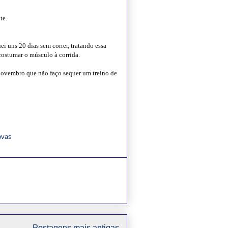
te.
 uns 20 dias sem correr, tratando essa
acostumar o músculo à corrida.
novembro que não faço sequer um treino de
ovas
Postagens mais antigas