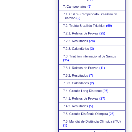
7. Campeonatos
(7)
7.1. CBTri - Campeonato Brasileiro de
Triathlon
(2)
7.2. Troféu Brasil de Triathlon
(69)
7.2.1. Relatos de Provas
(25)
7.2.2. Resultados
(28)
7.2.3. Calendários
(3)
7.3. Triathlon Internacional de Santos
(35)
7.3.1. Relatos de Provas
(11)
7.3.2. Resultados
(7)
7.3.3. Calendários
(2)
7.4. Circuito Long Distance
(97)
7.4.1. Relatos de Provas
(27)
7.4.2. Resultados
(5)
7.5. Circuito Distância Olímpica
(23)
7.5. Mundial de Distância Olímpica (ITU)
(1)