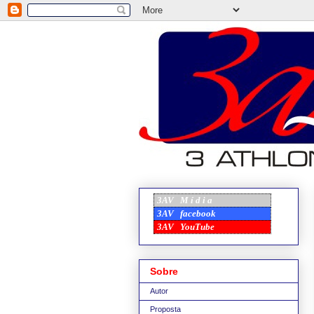
3AV
M í d i a
3AV
facebook
3AV
YouTube
Sobre
Autor
Proposta