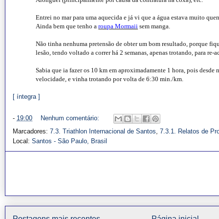
Entrei no mar para uma aquecida e já vi que a água estava muito quen
Ainda bem que tenho a
roupa Mormaii
sem manga.
Não tinha nenhuma pretensão de obter um bom resultado, porque fiquei
lesão, tendo voltado a correr há 2 semanas, apenas trotando, para re-
Sabia que ia fazer os 10 km em aproximadamente 1 hora, pois desde 
velocidade, e vinha trotando por volta de 6:30 min./km.
[ íntegra ]
-
19:00
Nenhum comentário:
Marcadores:
7.3. Triathlon Internacional de Santos
,
7.3.1. Relatos de Pr
Local:
Santos - São Paulo, Brasil
Postagens mais recentes
Página inicial