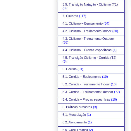
3.5. Transição Natação - Ciclismo (T1)
(8)
4. Ciclismo
(117)
4.1. Ciclismo – Equipamento
(34)
4.2. Ciclismo - Treinamento Indoor
(30)
4.3. Ciclismo - Treinamento Outdoor
(88)
4.4. Ciclismo – Provas específicas
(1)
4.5. Transição Ciclismo - Corrida (T2)
(6)
5. Corrida
(91)
5.1. Corrida – Equipamento
(10)
5.2. Corrida - Treinamento Indoor
(16)
5.3. Corrida – Treinamento Outdoor
(77)
5.4. Corrida – Provas específicas
(10)
6. Práticas auxiliares
(3)
6.1. Musculação
(1)
6.2. Alongamento
(1)
6.5. Core Training
(2)