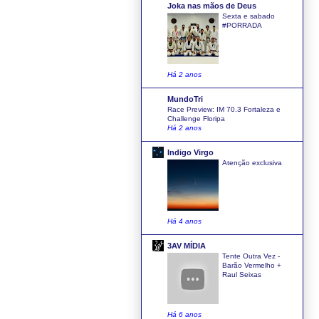
Joka nas mãos de Deus
Sexta e sabado
#PORRADA
Há 2 anos
MundoTri
Race Preview: IM 70.3 Fortaleza e
Challenge Floripa
Há 2 anos
Indigo Virgo
Atenção exclusiva
Há 4 anos
3AV MÍDIA
Tente Outra Vez -
Barão Vermelho +
Raul Seixas
Há 6 anos