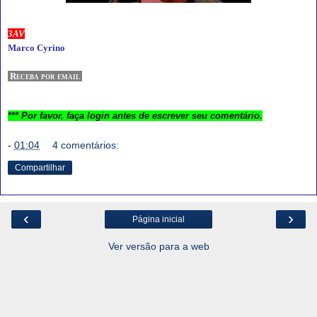
3AV
Marco Cyrino
Receba por email
*** Por favor, faça login antes de escrever seu comentário.
-
01:04
4 comentários:
Compartilhar
‹
›
Página inicial
Ver versão para a web