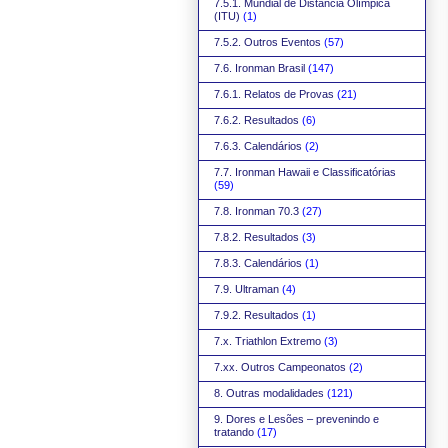
7.5.1. Mundial de Distância Olímpica
(ITU)
(1)
7.5.2. Outros Eventos
(57)
7.6. Ironman Brasil
(147)
7.6.1. Relatos de Provas
(21)
7.6.2. Resultados
(6)
7.6.3. Calendários
(2)
7.7. Ironman Hawaii e Classificatórias
(59)
7.8. Ironman 70.3
(27)
7.8.2. Resultados
(3)
7.8.3. Calendários
(1)
7.9. Ultraman
(4)
7.9.2. Resultados
(1)
7.x. Triathlon Extremo
(3)
7.xx. Outros Campeonatos
(2)
8. Outras modalidades
(121)
9. Dores e Lesões – prevenindo e
tratando
(17)