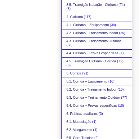
3.5. Transição Natação - Ciclismo (T1)
(8)
4. Ciclismo
(117)
4.1. Ciclismo – Equipamento
(34)
4.2. Ciclismo - Treinamento Indoor
(30)
4.3. Ciclismo - Treinamento Outdoor
(88)
4.4. Ciclismo – Provas específicas
(1)
4.5. Transição Ciclismo - Corrida (T2)
(6)
5. Corrida
(91)
5.1. Corrida – Equipamento
(10)
5.2. Corrida - Treinamento Indoor
(16)
5.3. Corrida – Treinamento Outdoor
(77)
5.4. Corrida – Provas específicas
(10)
6. Práticas auxiliares
(3)
6.1. Musculação
(1)
6.2. Alongamento
(1)
6.5. Core Training
(2)