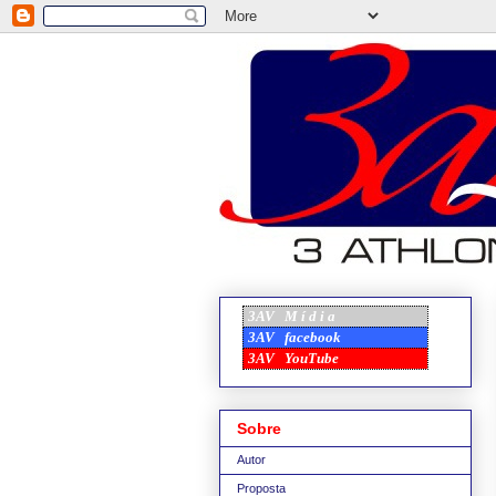
3AV
M í d i a
3AV
facebook
3AV
YouTube
Sobre
Autor
Proposta