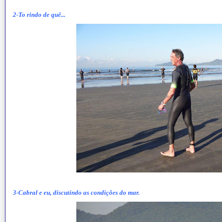
2-To rindo de quê...
3-Cabral e eu, discutindo as condições do mar.