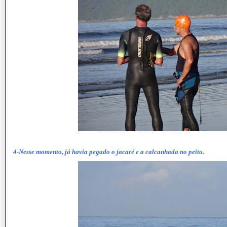
4-Nesse momento, já havia pegado o jacaré e a calcanhada no peito.