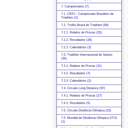
7. Campeonatos
(7)
7.1. CBTri - Campeonato Brasileiro de
Triathlon
(2)
7.2. Troféu Brasil de Triathlon
(69)
7.2.1. Relatos de Provas
(25)
7.2.2. Resultados
(28)
7.2.3. Calendários
(3)
7.3. Triathlon Internacional de Santos
(35)
7.3.1. Relatos de Provas
(11)
7.3.2. Resultados
(7)
7.3.3. Calendários
(2)
7.4. Circuito Long Distance
(97)
7.4.1. Relatos de Provas
(27)
7.4.2. Resultados
(5)
7.5. Circuito Distância Olímpica
(23)
7.5. Mundial de Distância Olímpica (ITU)
(1)