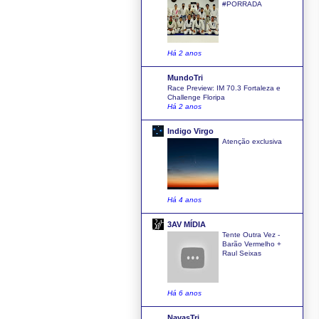
#PORRADA
Há 2 anos
MundoTri
Race Preview: IM 70.3 Fortaleza e
Challenge Floripa
Há 2 anos
Indigo Virgo
Atenção exclusiva
Há 4 anos
3AV MÍDIA
Tente Outra Vez -
Barão Vermelho +
Raul Seixas
Há 6 anos
NavasTri