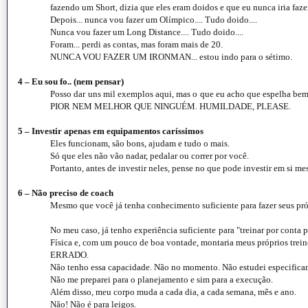
fazendo um Short, dizia que eles eram doidos e que eu nunca iria faze
Depois... nunca vou fazer um Olímpico.... Tudo doido....
Nunca vou fazer um Long Distance.... Tudo doido....
Foram... perdi as contas, mas foram mais de 20.
NUNCA VOU FAZER UM IRONMAN... estou indo para o sétimo.
4 – Eu sou fo.. (nem pensar)
Posso dar uns mil exemplos aqui, mas o que eu acho que espelha b
PIOR NEM MELHOR QUE NINGUÉM. HUMILDADE, PLEASE.
5 – Investir apenas em equipamentos caríssimos
Eles funcionam, são bons, ajudam e tudo o mais.
Só que eles não vão nadar, pedalar ou correr por você.
Portanto, antes de investir neles, pense no que pode investir em si m
6 – Não preciso de coach
Mesmo que você já tenha conhecimento suficiente para fazer seus próp
No meu caso, já tenho experiência suficiente para "treinar por cont
Física e, com um pouco de boa vontade, montaria meus próprios trein
ERRADO.
Não tenho essa capacidade. Não no momento. Não estudei especificam
Não me preparei para o planejamento e sim para a execução.
Além disso, meu corpo muda a cada dia, a cada semana, mês e ano.
Não! Não é para leigos.