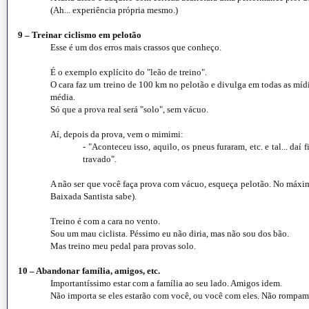
(Ah... experiência própria mesmo.)
9 – Treinar ciclismo em pelotão
Esse é um dos erros mais crassos que conheço.
É o exemplo explícito do "leão de treino".
O cara faz um treino de 100 km no pelotão e divulga em todas as míd
média.
Só que a prova real será "solo", sem vácuo.
Aí, depois da prova, vem o mimimi:
- "Aconteceu isso, aquilo, os pneus furaram, etc. e tal... daí 
travado".
A não ser que você faça prova com vácuo, esqueça pelotão. No máxim
Baixada Santista sabe).
Treino é com a cara no vento.
Sou um mau ciclista. Péssimo eu não diria, mas não sou dos bão.
Mas treino meu pedal para provas solo.
10 – Abandonar família, amigos, etc.
Importantíssimo estar com a família ao seu lado. Amigos idem.
Não importa se eles estarão com você, ou você com eles. Não rompam