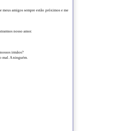
) e meus amigos sempre estão próximos e me
strarmos nosso amor.
 nossos irmãos?
 o mal. A ninguém.