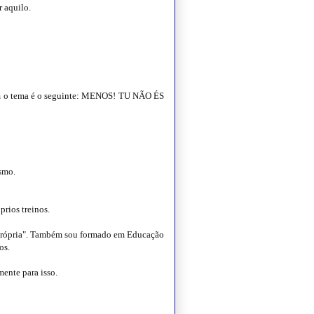
r aquilo.
em o tema é o seguinte: MENOS! TU NÃO ÉS
esmo.
rios treinos.
a própria". Também sou formado em Educação
os.
ente para isso.