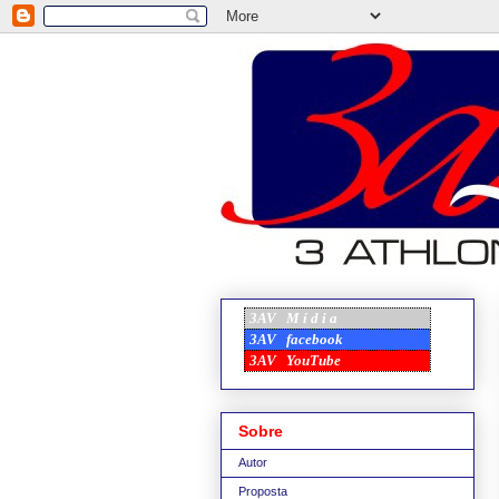
3AV
M í d i a
3AV
facebook
3AV
YouTube
Sobre
Autor
Proposta