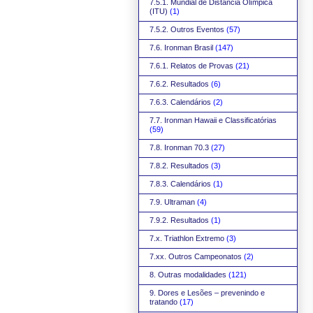
7.5.1. Mundial de Distância Olímpica
(ITU)
(1)
7.5.2. Outros Eventos
(57)
7.6. Ironman Brasil
(147)
7.6.1. Relatos de Provas
(21)
7.6.2. Resultados
(6)
7.6.3. Calendários
(2)
7.7. Ironman Hawaii e Classificatórias
(59)
7.8. Ironman 70.3
(27)
7.8.2. Resultados
(3)
7.8.3. Calendários
(1)
7.9. Ultraman
(4)
7.9.2. Resultados
(1)
7.x. Triathlon Extremo
(3)
7.xx. Outros Campeonatos
(2)
8. Outras modalidades
(121)
9. Dores e Lesões – prevenindo e
tratando
(17)