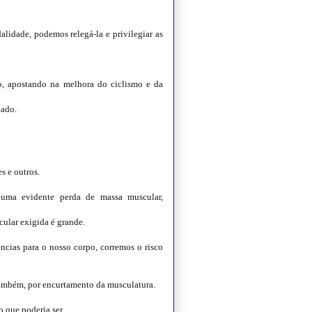
idade, podemos relegá-la e privilegiar as
, apostando na melhora do ciclismo e da
lado.
s e outros.
 uma evidente perda de massa muscular,
cular exigida é grande.
cias para o nosso corpo, corremos o risco
 também, por encurtamento da musculatura.
o que poderia ser.