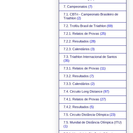
7. Campeonatos
(7)
7.1. CBTri - Campeonato Brasileiro de
Triathlon
(2)
7.2. Troféu Brasil de Triathlon
(69)
7.2.1. Relatos de Provas
(25)
7.2.2. Resultados
(28)
7.2.3. Calendários
(3)
7.3. Triathlon Internacional de Santos
(35)
7.3.1. Relatos de Provas
(11)
7.3.2. Resultados
(7)
7.3.3. Calendários
(2)
7.4. Circuito Long Distance
(97)
7.4.1. Relatos de Provas
(27)
7.4.2. Resultados
(5)
7.5. Circuito Distância Olímpica
(23)
7.5. Mundial de Distância Olímpica (ITU)
(1)