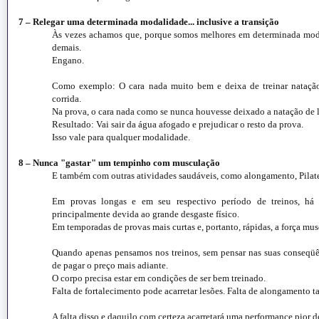
7 – Relegar uma determinada modalidade... inclusive a transição
Às vezes achamos que, porque somos melhores em determinada modal
demais.
Engano.
Como exemplo: O cara nada muito bem e deixa de treinar natação
corrida.
Na prova, o cara nada como se nunca houvesse deixado a natação de 
Resultado: Vai sair da água afogado e prejudicar o resto da prova.
Isso vale para qualquer modalidade.
8 – Nunca "gastar" um tempinho com musculação
E também com outras atividades saudáveis, como alongamento, Pilate
Em provas longas e em seu respectivo período de treinos, há
principalmente devida ao grande desgaste físico.
Em temporadas de provas mais curtas e, portanto, rápidas, a força mus
Quando apenas pensamos nos treinos, sem pensar nas suas conseqüên
de pagar o preço mais adiante.
O corpo precisa estar em condições de ser bem treinado.
Falta de fortalecimento pode acarretar lesões. Falta de alongamento
A falta disso e daquilo com certeza acarretará uma performance pior d