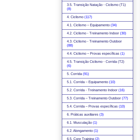
3.5. Transição Natação - Ciclismo (T1)
(8)
4. Ciclismo
(117)
4.1. Ciclismo – Equipamento
(34)
4.2. Ciclismo - Treinamento Indoor
(30)
4.3. Ciclismo - Treinamento Outdoor
(88)
4.4. Ciclismo – Provas específicas
(1)
4.5. Transição Ciclismo - Corrida (T2)
(6)
5. Corrida
(91)
5.1. Corrida – Equipamento
(10)
5.2. Corrida - Treinamento Indoor
(16)
5.3. Corrida – Treinamento Outdoor
(77)
5.4. Corrida – Provas específicas
(10)
6. Práticas auxiliares
(3)
6.1. Musculação
(1)
6.2. Alongamento
(1)
6.5. Core Training
(2)