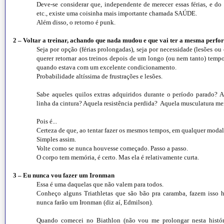
Deve-se considerar que, independente de merecer essas férias, e d
etc., existe uma coisinha mais importante chamada SAÚDE.
Além disso, o retorno é punk.
2 – Voltar a treinar, achando que nada mudou e que vai ter a mesma perf
Seja por opção (férias prolongadas), seja por necessidade (lesões ou
querer retornar aos treinos depois de um longo (ou nem tanto) temp
quando estava com um excelente condicionamento.
Probabilidade altíssima de frustrações e lesões.
Sabe aqueles quilos extras adquiridos durante o período parado? A
linha da cintura? Aquela resistência perdida? Aquela musculatura m
Pois é...
Certeza de que, ao tentar fazer os mesmos tempos, em qualquer modalida
Simples assim.
Volte como se nunca houvesse começado. Passo a passo.
O corpo tem memória, é certo. Mas ela é relativamente curta.
3 – Eu nunca vou fazer um Ironman
Essa é uma daquelas que não valem para todos.
Conheço alguns Triathletas que são bão pra caramba, fazem isso
nunca farão um Ironman (diz aí, Edmilson).
Quando comecei no Biathlon (não vou me prolongar nesta históri