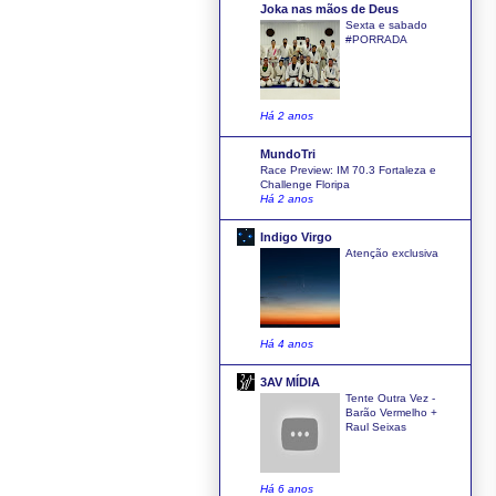
Joka nas mãos de Deus
Sexta e sabado
#PORRADA
Há 2 anos
MundoTri
Race Preview: IM 70.3 Fortaleza e
Challenge Floripa
Há 2 anos
Indigo Virgo
Atenção exclusiva
Há 4 anos
3AV MÍDIA
Tente Outra Vez -
Barão Vermelho +
Raul Seixas
Há 6 anos