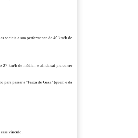
ias sociais a sua performance de 40 km/h de
fiz 27 km/h de média... e ainda saí pra correr
o para passar a "Faixa de Gaza" (quem é da
 esse vínculo.