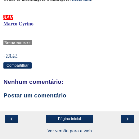
3AV
Marco Cyrino
Receba por email
-
23:47
Compartilhar
Nenhum comentário:
Postar um comentário
‹
›
Página inicial
Ver versão para a web