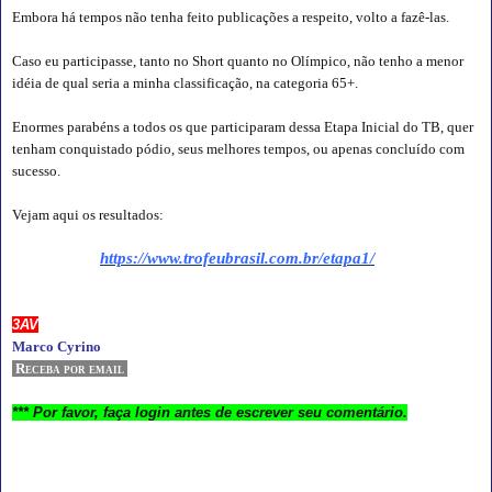
Embora há tempos não tenha feito publicações a respeito, volto a fazê-las.
Caso eu participasse, tanto no Short quanto no Olímpico, não tenho a menor
idéia de qual seria a minha classificação, na categoria 65+.
Enormes parabéns a todos os que participaram dessa Etapa Inicial do TB, quer
tenham conquistado pódio, seus melhores tempos, ou apenas concluído com
sucesso.
Vejam aqui os resultados:
https://www.trofeubrasil.com.br/etapa1/
3AV
Marco Cyrino
Receba por email
*** Por favor, faça login antes de escrever seu comentário.