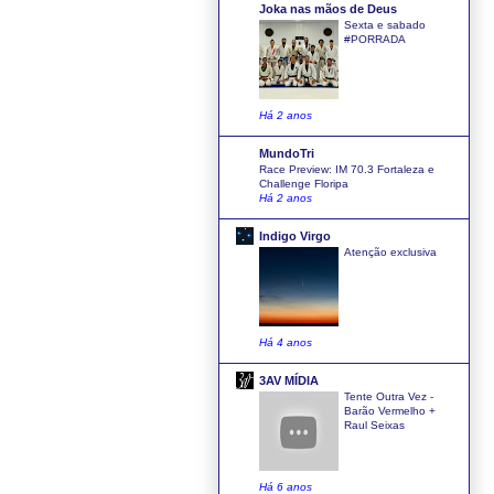
Joka nas mãos de Deus
Sexta e sabado
#PORRADA
Há 2 anos
MundoTri
Race Preview: IM 70.3 Fortaleza e
Challenge Floripa
Há 2 anos
Indigo Virgo
Atenção exclusiva
Há 4 anos
3AV MÍDIA
Tente Outra Vez -
Barão Vermelho +
Raul Seixas
Há 6 anos