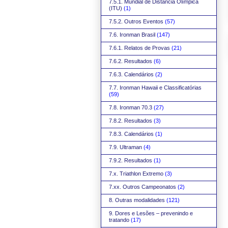
7.5.1. Mundial de Distância Olímpica
(ITU)
(1)
7.5.2. Outros Eventos
(57)
7.6. Ironman Brasil
(147)
7.6.1. Relatos de Provas
(21)
7.6.2. Resultados
(6)
7.6.3. Calendários
(2)
7.7. Ironman Hawaii e Classificatórias
(59)
7.8. Ironman 70.3
(27)
7.8.2. Resultados
(3)
7.8.3. Calendários
(1)
7.9. Ultraman
(4)
7.9.2. Resultados
(1)
7.x. Triathlon Extremo
(3)
7.xx. Outros Campeonatos
(2)
8. Outras modalidades
(121)
9. Dores e Lesões – prevenindo e
tratando
(17)