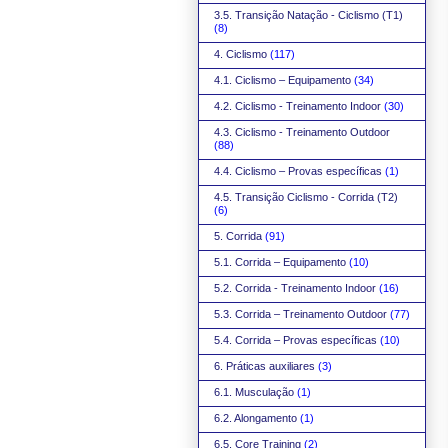
3.5. Transição Natação - Ciclismo (T1)
(8)
4. Ciclismo
(117)
4.1. Ciclismo – Equipamento
(34)
4.2. Ciclismo - Treinamento Indoor
(30)
4.3. Ciclismo - Treinamento Outdoor
(88)
4.4. Ciclismo – Provas específicas
(1)
4.5. Transição Ciclismo - Corrida (T2)
(6)
5. Corrida
(91)
5.1. Corrida – Equipamento
(10)
5.2. Corrida - Treinamento Indoor
(16)
5.3. Corrida – Treinamento Outdoor
(77)
5.4. Corrida – Provas específicas
(10)
6. Práticas auxiliares
(3)
6.1. Musculação
(1)
6.2. Alongamento
(1)
6.5. Core Training
(2)