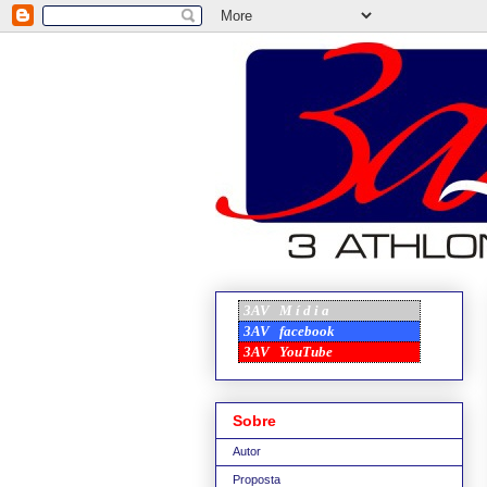
3AV
M í d i a
3AV
facebook
3AV
YouTube
Sobre
Autor
Proposta