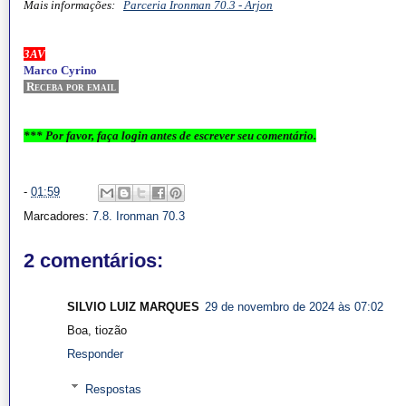
Mais informações:
Parceria Ironman 70.3 - Arjon
3AV
Marco Cyrino
Receba por email
*** Por favor, faça login antes de escrever seu comentário.
-
01:59
Marcadores:
7.8. Ironman 70.3
2 comentários:
SILVIO LUIZ MARQUES
29 de novembro de 2024 às 07:02
Boa, tiozão
Responder
Respostas