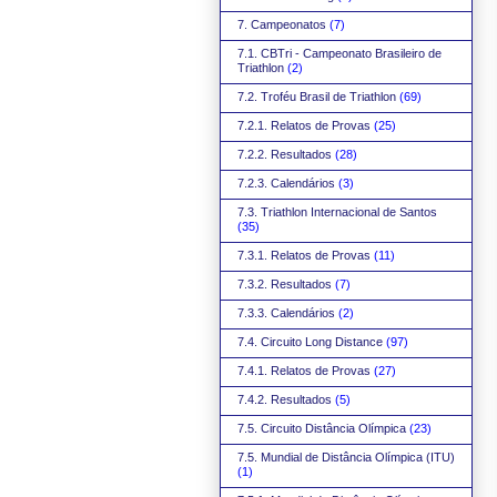
7. Campeonatos
(7)
7.1. CBTri - Campeonato Brasileiro de
Triathlon
(2)
7.2. Troféu Brasil de Triathlon
(69)
7.2.1. Relatos de Provas
(25)
7.2.2. Resultados
(28)
7.2.3. Calendários
(3)
7.3. Triathlon Internacional de Santos
(35)
7.3.1. Relatos de Provas
(11)
7.3.2. Resultados
(7)
7.3.3. Calendários
(2)
7.4. Circuito Long Distance
(97)
7.4.1. Relatos de Provas
(27)
7.4.2. Resultados
(5)
7.5. Circuito Distância Olímpica
(23)
7.5. Mundial de Distância Olímpica (ITU)
(1)