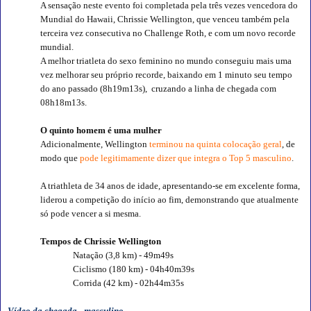
A sensação neste evento foi completada pela três vezes vencedora do
Mundial do Hawaii, Chrissie Wellington, que venceu também pela
terceira vez consecutiva no Challenge Roth, e com um novo recorde
mundial.
A melhor triatleta do sexo feminino no mundo conseguiu mais uma
vez melhorar seu próprio recorde, baixando em 1 minuto seu tempo
do ano passado (8h19m13s),
cruzando a linha de chegada com
08h18m13s.
O quinto homem é uma mulher
Adicionalmente, Wellington
terminou na quinta colocação geral
, de
modo que
pode legitimamente dizer que integra o Top 5 masculino
.
A triathleta de 34 anos de idade, apresentando-se em excelente forma,
liderou a competição do início ao fim, demonstrando que atualmente
só pode vencer a si mesma.
Tempos de Chrissie Wellington
Natação (3,8 km) - 49m49s
Ciclismo (180 km) - 04h40m39s
Corrida (42 km) - 02h44m35s
Vídeo da chegada - masculino