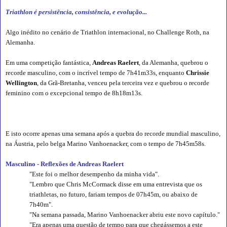
Triathlon é persistência, consistência, e evolução...
Algo inédito no cenário de Triathlon internacional, no Challenge Roth, na
Alemanha.
Em uma competição fantástica,
Andreas Raelert
, da Alemanha, quebrou o
recorde masculino, com o incrível tempo de 7h41m33s, enquanto
Chrissie
Wellington
, da Grã-Bretanha, venceu pela terceira vez e quebrou o recorde
feminino com o excepcional tempo de 8h18m13s.
E isto ocorre apenas uma semana após a quebra do recorde mundial masculino,
na Áustria, pelo belga Marino Vanhoenacker, com o tempo de 7h45m58s.
Masculino - Reflexões de Andreas Raelert
"Este foi o melhor desempenho da minha vida".
"Lembro que Chris McCormack disse em uma entrevista que os
triathletas, no futuro, fariam tempos de 07h45m, ou abaixo de
7h40m".
"Na semana passada, Marino Vanhoenacker abriu este novo capítulo."
"Era apenas uma questão de tempo para que chegássemos a este