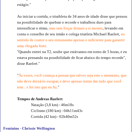
estágio."
Ao iniciar a corrida, o triathleta de 34 anos de idade disse que pensou
na possibilidade de quebrar o recorde e trabalhou duro para
intensificar o ritmo,
mas sem forçar demais a si mesmo
, levando em
conta o conselho de seu irmão e colega triatleta Michael Raelert,
no
sentido de conter o seu entusiasmo apenas o suficiente para garantir
uma chegada forte
.
"Quando entrei na T2, soube que estávamos em torno de 5 horas, e eu
estava pensando na possibilidade de ficar abaixo do tempo recorde",
disse Raelert."
"
Às vezes, você começa a pensar que talvez seja este o momento, que
não deve deixá-lo escapar, e deve apenas tentar dar tudo que você
tem... e foi isto que eu fiz
."
Tempos de Andreas Raelert
Natação (3,8 km) - 46m18s
Ciclismo (180 km) - 04h11m43s
Corrida (42 km) - 02h40m52s
Feminino - Chrissie Wellington