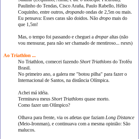
Paulinho do Tendas, Cisco Araña, Paulo Rabello, Hélio
Coquinho, entre outros,
dropando
ondas de 2,5m ou mais.
Eu pensava: Esses caras são doidos. Não
dropo
mais do
que 1,5m!
Mas, o tempo foi passando e cheguei a
dropar
altas (não
vou mensurar, para não ser chamado de mentiroso... rsrsrs)
Ao Triathlon ...
No Triathlon, comecei fazendo
Short Triathlons
do Troféu
Brasil.
No primeiro ano, a galera me "botou pilha" para fazer o
Internacional de Santos, na distância Olímpica.
Achei má idéia.
Terminava meus
Short Triathlons
quase morto.
Como fazer um Olímpico?
Olhava para frente, via os atletas que faziam
Long Distance
(Meio-Ironman), e continuava com a mesma opinião: São
malucos.