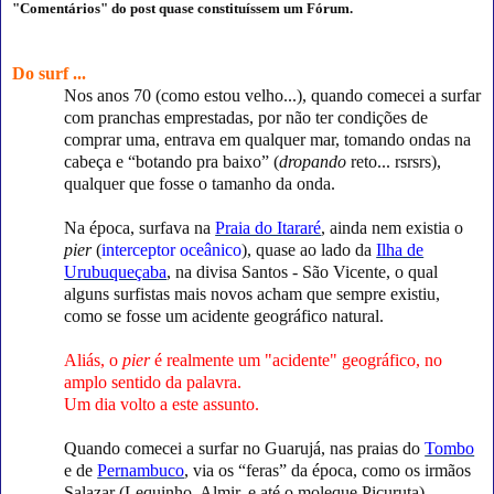
"Comentários" do post quase constituíssem um Fórum.
Do surf ...
Nos anos 70 (como estou velho...), quando comecei a surfar
com pranchas emprestadas, por não ter condições de
comprar uma, entrava em qualquer mar, tomando ondas na
cabeça e “botando pra baixo” (
dropando
reto... rsrsrs),
qualquer que fosse o tamanho da onda.
Na época, surfava na
Praia do Itararé
, ainda nem existia o
pier
(
interceptor oceânico
), quase ao lado da
Ilha de
Urubuqueçaba
, na divisa Santos - São Vicente, o qual
alguns surfistas mais novos acham que sempre existiu,
como se fosse um acidente geográfico natural.
Aliás, o
pier
é realmente um "acidente" geográfico, no
amplo sentido da palavra.
Um dia volto a este assunto.
Quando comecei a surfar no Guarujá, nas praias do
Tombo
e de
Pernambuco
, via os “feras” da época, como os irmãos
Salazar (Lequinho, Almir, e até o moleque Picuruta),