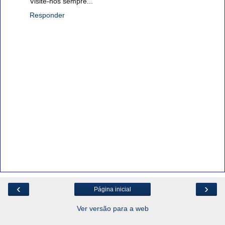
Visite-nos sempre...
Responder
‹
›
Página inicial
Ver versão para a web