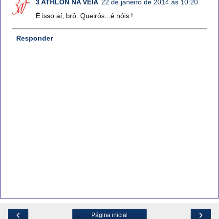
3 ATHLON NA VEIA
22 de janeiro de 2014 às 10:20
É isso aí, brô. Queirós...é nóis !
Responder
‹
›
Página inicial