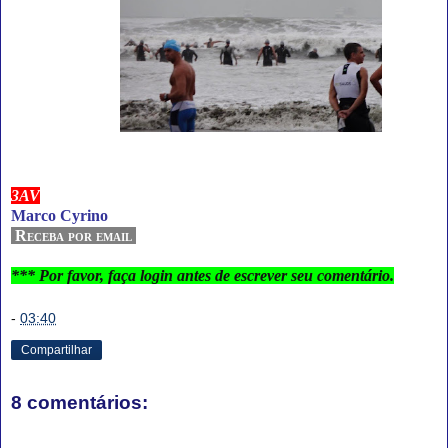
3AV
Marco Cyrino
Receba por email
*** Por favor, faça login antes de escrever seu comentário.
-
03:40
Compartilhar
8 comentários: