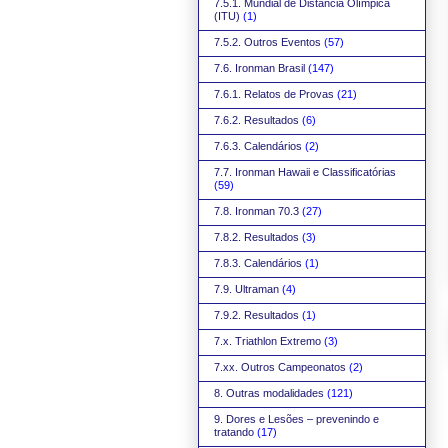
7.5.1. Mundial de Distância Olímpica
(ITU)
(1)
7.5.2. Outros Eventos
(57)
7.6. Ironman Brasil
(147)
7.6.1. Relatos de Provas
(21)
7.6.2. Resultados
(6)
7.6.3. Calendários
(2)
7.7. Ironman Hawaii e Classificatórias
(59)
7.8. Ironman 70.3
(27)
7.8.2. Resultados
(3)
7.8.3. Calendários
(1)
7.9. Ultraman
(4)
7.9.2. Resultados
(1)
7.x. Triathlon Extremo
(3)
7.xx. Outros Campeonatos
(2)
8. Outras modalidades
(121)
9. Dores e Lesões – prevenindo e
tratando
(17)