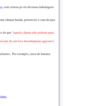
ga
, com certeza já viu diversas embalagens
 uma câmara furada, presenciei o cara-de-pau
nto de que
"aquela câmara não poderia mais
escarte de um lixo absurdamente agressivo
ritantes.
Por exemplo, casca de banana
istas.