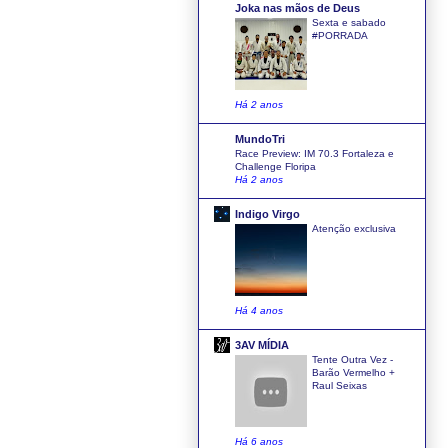
Joka nas mãos de Deus
Sexta e sabado
#PORRADA
Há 2 anos
MundoTri
Race Preview: IM 70.3 Fortaleza e
Challenge Floripa
Há 2 anos
Indigo Virgo
Atenção exclusiva
Há 4 anos
3AV MÍDIA
Tente Outra Vez -
Barão Vermelho +
Raul Seixas
Há 6 anos