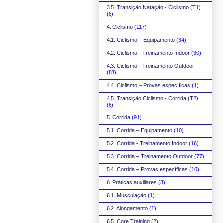
3.5. Transição Natação - Ciclismo (T1)
(8)
4. Ciclismo
(117)
4.1. Ciclismo – Equipamento
(34)
4.2. Ciclismo - Treinamento Indoor
(30)
4.3. Ciclismo - Treinamento Outdoor
(88)
4.4. Ciclismo – Provas específicas
(1)
4.5. Transição Ciclismo - Corrida (T2)
(6)
5. Corrida
(91)
5.1. Corrida – Equipamento
(10)
5.2. Corrida - Treinamento Indoor
(16)
5.3. Corrida – Treinamento Outdoor
(77)
5.4. Corrida – Provas específicas
(10)
6. Práticas auxiliares
(3)
6.1. Musculação
(1)
6.2. Alongamento
(1)
6.5. Core Training
(2)