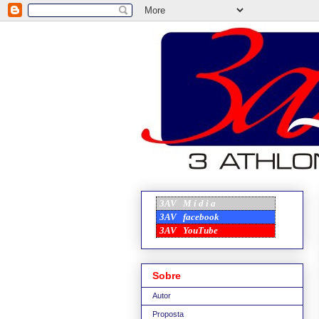
3AV
M í d i a
3AV
facebook
3AV
YouTube
Sobre
Autor
Proposta