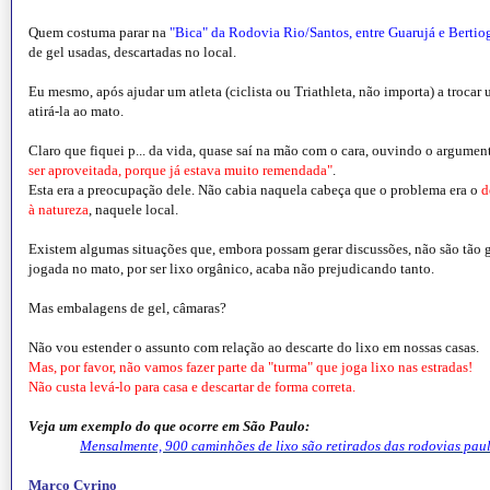
Quem costuma parar na
"Bica" da Rodovia Rio/Santos, entre Guarujá e Bertio
de gel usadas, descartadas no local.
Eu mesmo, após ajudar um atleta (ciclista ou Triathleta, não importa) a trocar
atirá-la ao mato.
Claro que fiquei p... da vida, quase saí na mão com o cara, ouvindo o argume
ser aproveitada, porque já estava muito remendada"
.
Esta era a preocupação dele. Não cabia naquela cabeça que o problema era o
d
à natureza
, naquele local.
Existem algumas situações que, embora possam gerar discussões, não são tão g
jogada no mato, por ser lixo orgânico, acaba não prejudicando tanto.
Mas embalagens de gel, câmaras?
Não vou estender o assunto com relação ao descarte do lixo em nossas casas.
Mas, por favor, não vamos fazer parte da "turma" que joga lixo nas estradas!
Não custa levá-lo para casa e descartar de forma correta.
Veja um exemplo do que ocorre em São Paulo:
Mensalmente, 900 caminhões de lixo são retirados das rodovias paul
Marco Cyrino