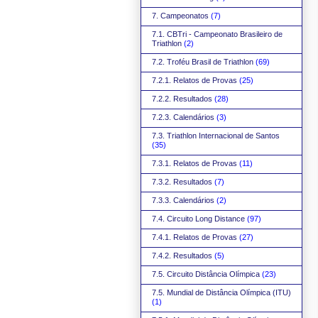
7. Campeonatos
(7)
7.1. CBTri - Campeonato Brasileiro de
Triathlon
(2)
7.2. Troféu Brasil de Triathlon
(69)
7.2.1. Relatos de Provas
(25)
7.2.2. Resultados
(28)
7.2.3. Calendários
(3)
7.3. Triathlon Internacional de Santos
(35)
7.3.1. Relatos de Provas
(11)
7.3.2. Resultados
(7)
7.3.3. Calendários
(2)
7.4. Circuito Long Distance
(97)
7.4.1. Relatos de Provas
(27)
7.4.2. Resultados
(5)
7.5. Circuito Distância Olímpica
(23)
7.5. Mundial de Distância Olímpica (ITU)
(1)