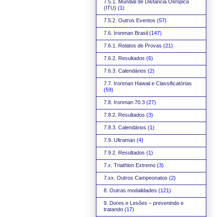
7.5.1. Mundial de Distância Olímpica
(ITU)
(1)
7.5.2. Outros Eventos
(57)
7.6. Ironman Brasil
(147)
7.6.1. Relatos de Provas
(21)
7.6.2. Resultados
(6)
7.6.3. Calendários
(2)
7.7. Ironman Hawaii e Classificatórias
(59)
7.8. Ironman 70.3
(27)
7.8.2. Resultados
(3)
7.8.3. Calendários
(1)
7.9. Ultraman
(4)
7.9.2. Resultados
(1)
7.x. Triathlon Extremo
(3)
7.xx. Outros Campeonatos
(2)
8. Outras modalidades
(121)
9. Dores e Lesões – prevenindo e
tratando
(17)