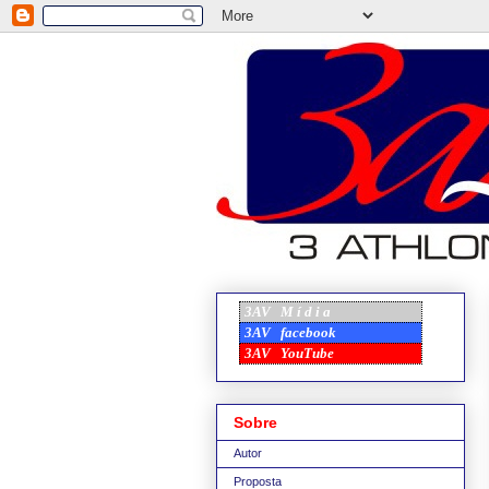
3AV
M í d i a
3AV
facebook
3AV
YouTube
Sobre
Autor
Proposta