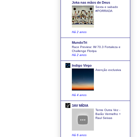
Joka nas mãos de Deus
Sexta e sabado
#PORRADA
Há 2 anos
MundoTri
Race Preview: IM 70.3 Fortaleza e
Challenge Floripa
Há 2 anos
Indigo Virgo
Atenção exclusiva
Há 4 anos
3AV MÍDIA
Tente Outra Vez -
Barão Vermelho +
Raul Seixas
Há 6 anos