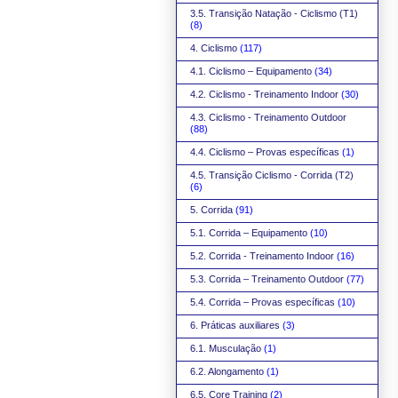
3.5. Transição Natação - Ciclismo (T1)
(8)
4. Ciclismo
(117)
4.1. Ciclismo – Equipamento
(34)
4.2. Ciclismo - Treinamento Indoor
(30)
4.3. Ciclismo - Treinamento Outdoor
(88)
4.4. Ciclismo – Provas específicas
(1)
4.5. Transição Ciclismo - Corrida (T2)
(6)
5. Corrida
(91)
5.1. Corrida – Equipamento
(10)
5.2. Corrida - Treinamento Indoor
(16)
5.3. Corrida – Treinamento Outdoor
(77)
5.4. Corrida – Provas específicas
(10)
6. Práticas auxiliares
(3)
6.1. Musculação
(1)
6.2. Alongamento
(1)
6.5. Core Training
(2)